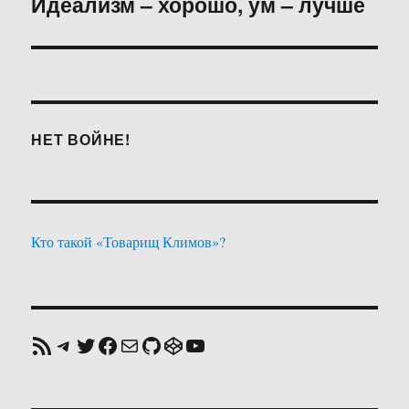
Идеализм – хорошо, ум – лучше
Следующая
запись:
НЕТ ВОЙНЕ!
Кто такой «Товарищ Климов»?
RSS-лента
Telegram
Twitter
Facebook
Почта
GitHub
CodePen
YouTube