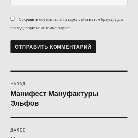
Сохранить моё имя, email и адрес сайта в этом браузере для
последующих моих комментариев.
Навигация
НАЗАД
по
Манифест Мануфактуры
Предыдущая
Эльфов
запись:
записям
ДАЛЕЕ