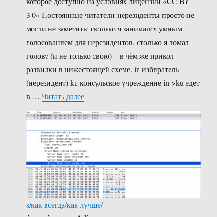
которое доступно на условиях лицензии «CC BY
3.0» Постоянные читатели-нерезиденты просто не
могли не заметить: сколько я занимался умным
голосованием для нерезидентов, столько я ломал
голову (и не только свою) – в чём же прикол
развилки в нижестоящей схеме. in избиратель
(нерезидент) ku консульское учреждение in->ku едет
«А ларчик просто открывался…»
в …
Читать далее
s/как всегда/как лучше/
Автор: Александр А. Климов