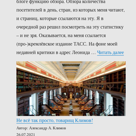
блоге функцию обзора. Обзора количества
посетителей в день, стран, из которых меня читают,
и страниц, которые ссылаются на эту. Я в
очередной раз решил посмотреть на эту статистику
– и не зря. Оказывается, на меня ссылается
(про-)кремлёвское издание ТАСС. На фоне моей
«Това
недавней критики в адрес Леонида …
Читать далее
Не всё так просто, товарищ Климов!
Автор: Александр А. Климов
26.07.2021