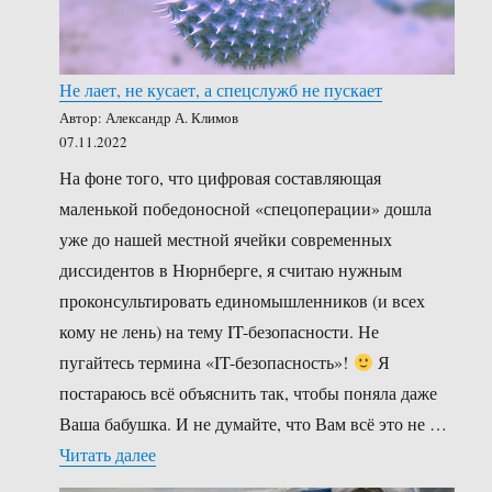
Не лает, не кусает, а спецслужб не пускает
Автор: Александр А. Климов
07.11.2022
На фоне того, что цифровая составляющая
маленькой победоносной «спецоперации» дошла
уже до нашей местной ячейки современных
диссидентов в Нюрнберге, я считаю нужным
проконсультировать единомышленников (и всех
кому не лень) на тему IT-безопасности. Не
пугайтесь термина «IT-безопасность»!
Я
постараюсь всё объяснить так, чтобы поняла даже
Ваша бабушка. И не думайте, что Вам всё это не …
«Не лает, не кусает, а спецслужб не пускает
Читать далее